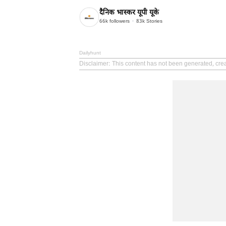
दैनिक भास्कर यूपी यूके
66k
followers
83k
Stories
Dailyhunt
Disclaimer
: This content has not been generated, cre