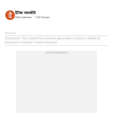
दैनिक नवज्योति
405k
followers
110k
Stories
Dailyhunt
Disclaimer
: This content has not been generated, created or edited by
Dailyhunt. Publisher: Dainik Navajyoti
ADVERTISEMENT