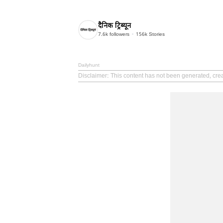
दैनिक ट्रिब्यून
7.6k
followers
156k
Stories
Dailyhunt
Disclaimer
: This content has not been generated, crea