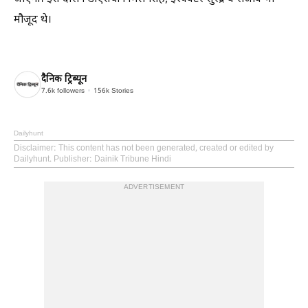
मौजूद थे।
दैनिक ट्रिब्यून
7.6k
followers
156k
Stories
Dailyhunt
Disclaimer
: This content has not been generated, created or edited by
Dailyhunt. Publisher: Dainik Tribune Hindi
ADVERTISEMENT