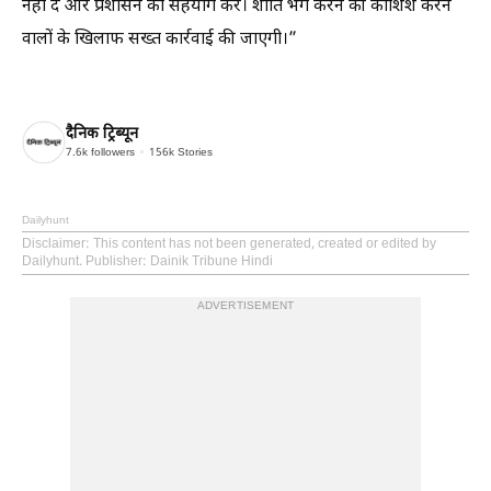
नहीं दें और प्रशासन का सहयोग करें। शांति भंग करने की कोशिश करने
वालों के खिलाफ सख्त कार्रवाई की जाएगी।”
दैनिक ट्रिब्यून
7.6k
followers
156k
Stories
Dailyhunt
Disclaimer
: This content has not been generated, created or edited by
Dailyhunt. Publisher: Dainik Tribune Hindi
ADVERTISEMENT