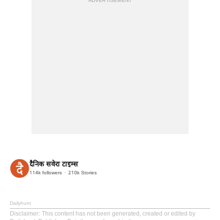
ADVERTISEMENT
दैनिक सवेरा टाइम्स
114k
followers
210k
Stories
Dailyhunt
Disclaimer
: This content has not been generated, created or edited by