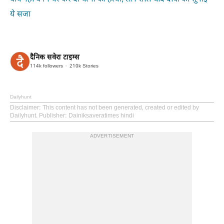
ये सजा
दैनिक सवेरा टाइम्स
114k
followers
210k
Stories
Dailyhunt
Disclaimer
: This content has not been generated, created or edited by
Dailyhunt. Publisher: Dainiksaveratimes hindi
ADVERTISEMENT