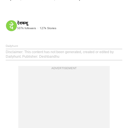
देशबन्धु
507k
followers
127k
Stories
Dailyhunt
Disclaimer
: This content has not been generated, created or edited by
Dailyhunt. Publisher: Deshbandhu
ADVERTISEMENT