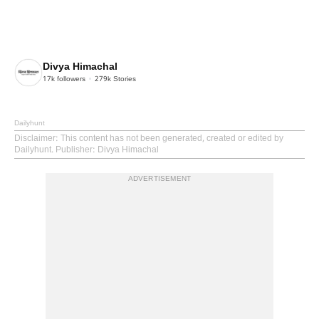
Divya Himachal
17k
followers
279k
Stories
Dailyhunt
Disclaimer
: This content has not been generated, created or edited by
Dailyhunt. Publisher: Divya Himachal
ADVERTISEMENT