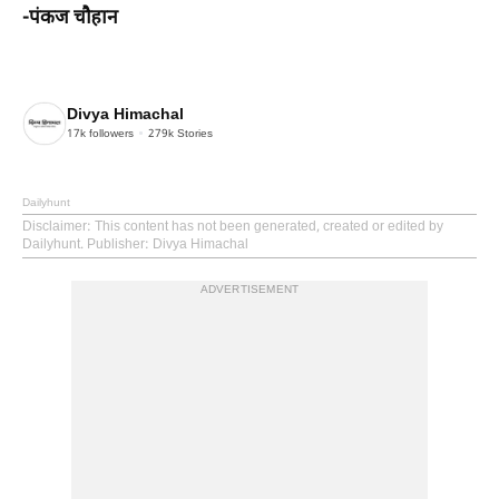
-पंकज चौहान
Divya Himachal
17k
followers
279k
Stories
Dailyhunt
Disclaimer
: This content has not been generated, created or edited by
Dailyhunt. Publisher: Divya Himachal
ADVERTISEMENT