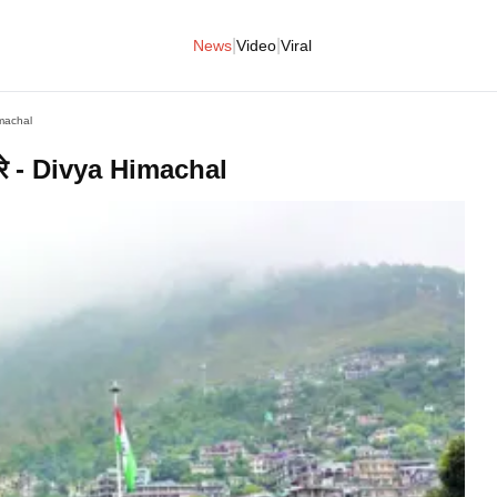
|
|
News
Video
Viral
Himachal
रे-भरे - Divya Himachal