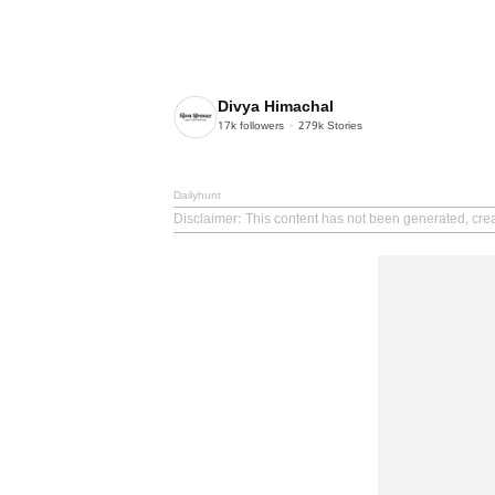
Divya Himachal
17k
followers
279k
Stories
Dailyhunt
Disclaimer
: This content has not been generated, cre