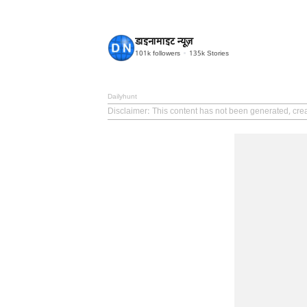
डाइनामाइट न्यूज़
101k
followers
135k
Stories
Dailyhunt
Disclaimer
: This content has not been generated, cre