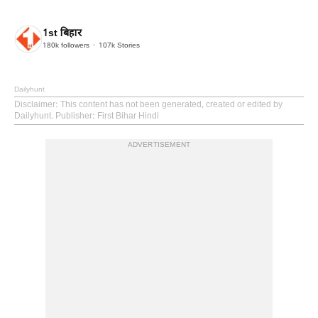
1st बिहार
180k
followers
107k
Stories
Dailyhunt
Disclaimer
: This content has not been generated, created or edited by
Dailyhunt. Publisher: First Bihar Hindi
ADVERTISEMENT