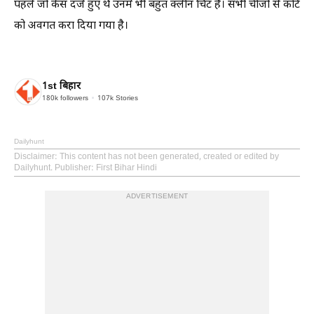
पहले जो केस दर्ज हुए थे उनमें भी बहुत क्लीन चिट है। सभी चीजों से कोर्ट
को अवगत करा दिया गया है।
1st बिहार
180k
followers
107k
Stories
Dailyhunt
Disclaimer
: This content has not been generated, created or edited by
Dailyhunt. Publisher: First Bihar Hindi
ADVERTISEMENT