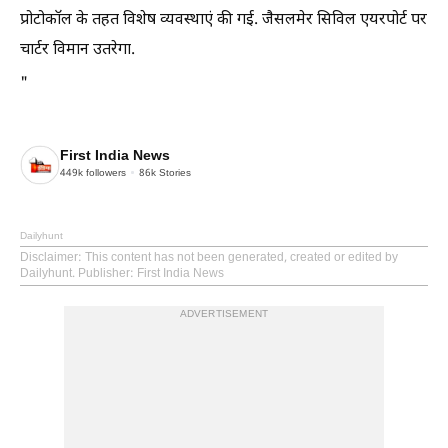
प्रोटोकॉल के तहत विशेष व्यवस्थाएं की गई. जैसलमेर सिविल एयरपोर्ट पर
चार्टर विमान उतरेगा.
"
First India News
449k
followers
86k
Stories
Dailyhunt
Disclaimer
: This content has not been generated, created or edited by
Dailyhunt. Publisher: First India News
ADVERTISEMENT