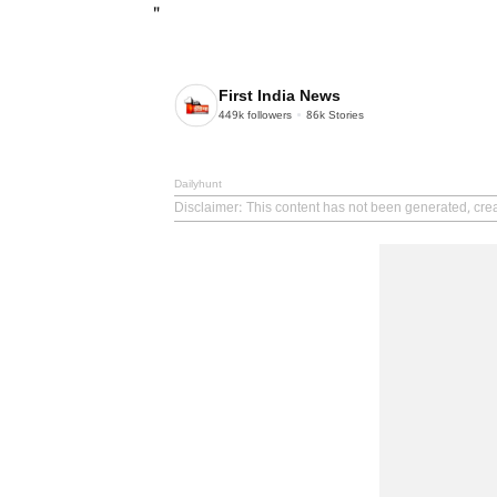
"
First India News
449k
followers
86k
Stories
Dailyhunt
Disclaimer
: This content has not been generated, crea