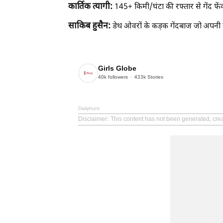
कार्तिक त्यागी:
145+ किमी/घंटा की रफ्तार से गेंद फें
साकिब हुसैन:
डेथ ओवरों के कड़क गेंदबाज जो अपनी यॉर
Girls Globe
40k
followers
433k
Stories
Dailyhunt
Disclaimer
: This content has not been generated, crea