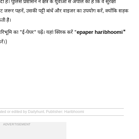
ै। पुलिस प्रशासन ने क्षेत्र के युवाओं से अपील की है कि वे सुरक्षा
जरूर पहनें, उसकी पट्टी बांधें और वाइजर का उपयोग करें, क्योंकि सड़क
ती है।
epaper haribhoomi"
रिभूमि का "ई-पेपर" पढ़ें। यहां क्लिक करें "
ें।)
ated or edited by Dailyhunt. Publisher: Haribhoomi
ADVERTISEMENT