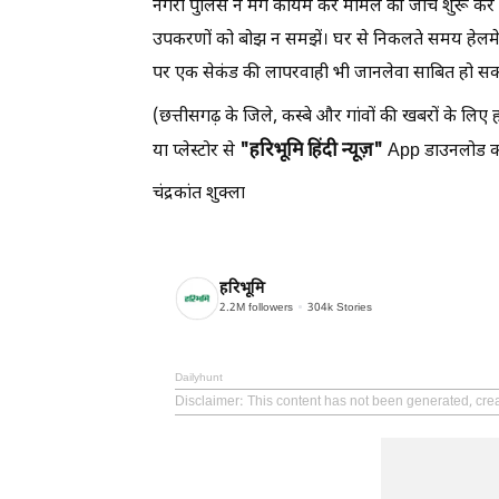
नगरी पुलिस ने मर्ग कायम कर मामले की जांच शुरू कर दी ह
उपकरणों को बोझ न समझें। घर से निकलते समय हेलमेट 
पर एक सेकंड की लापरवाही भी जानलेवा साबित हो सक
(छत्तीसगढ़ के जिले, कस्बे और गांवों की खबरों के लिए ह
"हरिभूमि हिंदी न्यूज़"
या प्लेस्टोर से
App डाउनलोड कर
चंद्रकांत शुक्ला
हरिभूमि
2.2M
followers
304k
Stories
Dailyhunt
Disclaimer
: This content has not been generated, cre