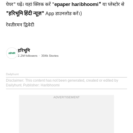
epaper haribhoomi"
पेपर" पढ़ें। यहां क्लिक करें "
या प्लेस्टोर से
"हरिभूमि हिंदी न्यूज़"
App डाउनलोड करें।)
रेवतीरमन द्विवेदी
हरिभूमि
2.2M
followers
304k
Stories
Dailyhunt
Disclaimer
: This content has not been generated, created or edited by
Dailyhunt. Publisher: Haribhoomi
ADVERTISEMENT