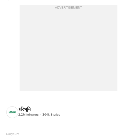
ADVERTISEMENT
हरिभूमि
2.2M
followers
304k
Stories
Dailyhunt