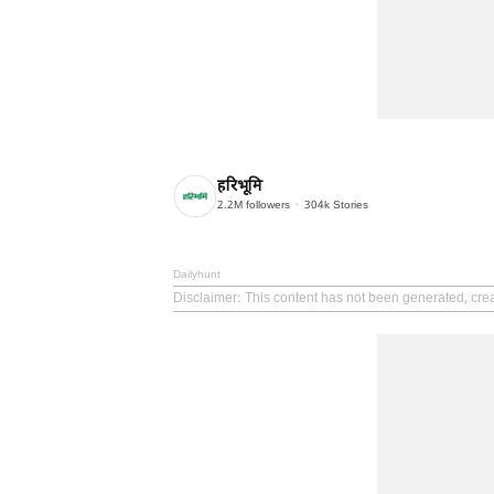
हरिभूमि
2.2M
followers
304k
Stories
Dailyhunt
Disclaimer
: This content has not been generated, cre