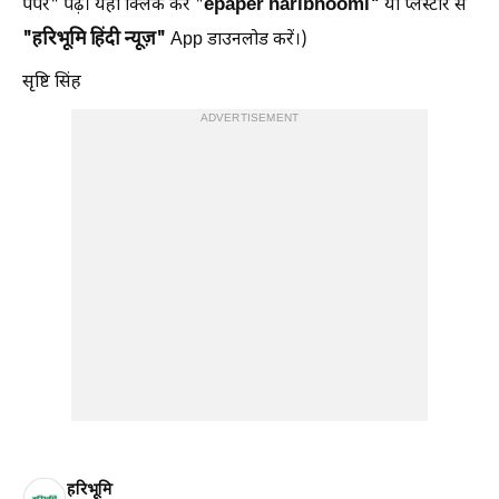
epaper haribhoomi"
पेपर" पढ़ें। यहां क्लिक करें "
या प्लेस्टोर से
"हरिभूमि हिंदी न्यूज़"
App डाउनलोड करें।)
सृष्टि सिंह
ADVERTISEMENT
हरिभूमि