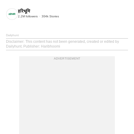
हरिभूमि
2.2M
followers
304k
Stories
Dailyhunt
Disclaimer
: This content has not been generated, created or edited by
Dailyhunt. Publisher: Haribhoomi
ADVERTISEMENT