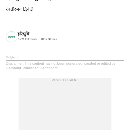
रेवतीरमन द्विवेदी
हरिभूमि
2.2M
followers
305k
Stories
Dailyhunt
Disclaimer
: This content has not been generated, created or edited by
Dailyhunt. Publisher: Haribhoomi
ADVERTISEMENT