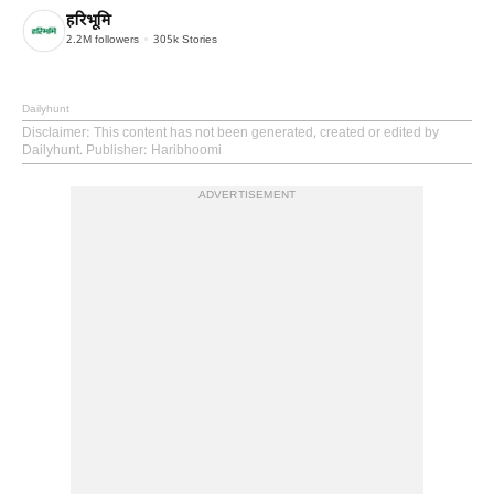
हरिभूमि
2.2M
followers
305k
Stories
Dailyhunt
Disclaimer
: This content has not been generated, created or edited by
Dailyhunt. Publisher: Haribhoomi
ADVERTISEMENT