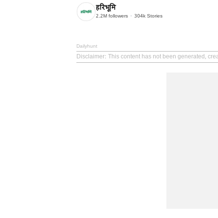
हरिभूमि
2.2M
followers
304k
Stories
Dailyhunt
Disclaimer
: This content has not been generated, cre