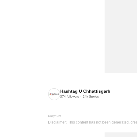
Hashtag U Chhattisgarh
374
followers
24k
Stories
Dailyhunt
Disclaimer
: This content has not been generated, cre