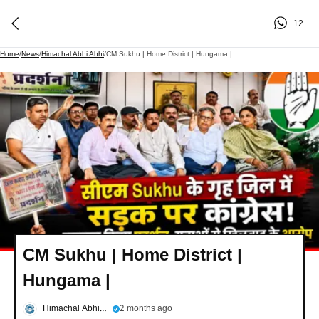
12
Home
/
News
/
Himachal Abhi Abhi
/
CM Sukhu | Home District | Hungama |
CM Sukhu | Home District |
Hungama |
Himachal Abhi Abhi
2 months ago