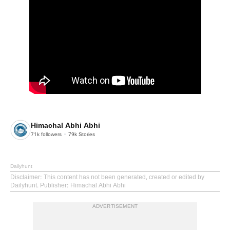
Himachal Abhi Abhi
71k
followers
79k
Stories
Dailyhunt
Disclaimer
: This content has not been generated, created or edited by
Dailyhunt. Publisher: Himachal Abhi Abhi
ADVERTISEMENT