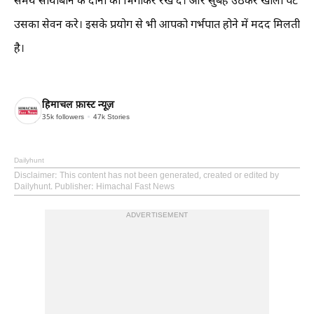
समय सोयाबीन के दानो को भिगोकर रख दे। और सुबह उठकर खाली पेट
उसका सेवन करे। इसके प्रयोग से भी आपको गर्भपात होने में मदद मिलती
है।
हिमाचल फ़ास्ट न्यूज़
35k
followers
47k
Stories
Dailyhunt
Disclaimer
: This content has not been generated, created or edited by
Dailyhunt. Publisher: Himachal Fast News
ADVERTISEMENT