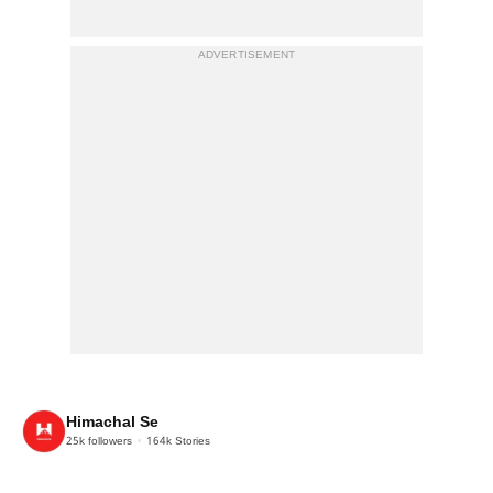
ADVERTISEMENT
Himachal Se
25k
followers
164k
Stories