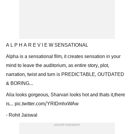
A L P H A R E V I E W SENSATIONAL
Alpha is a sensational film, it creates sensation in your
mind to leave the auditorium, as entire story, plot,
narration, twist and turn is PREDICTABLE, OUTDATED
& BORING…
Alia looks gorgeous, Sharvari looks hot and thats it,there
is… pic.twitter.com/YRIDmhxWAw
- Rohit Jaiswal
ADVERTISEMENT