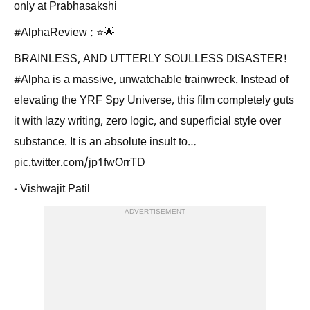
only at Prabhasakshi
#AlphaReview : ⭐🌟
BRAINLESS, AND UTTERLY SOULLESS DISASTER!
#Alpha is a massive, unwatchable trainwreck. Instead of
elevating the YRF Spy Universe, this film completely guts
it with lazy writing, zero logic, and superficial style over
substance. It is an absolute insult to…
pic.twitter.com/jp1fwOrrTD
- Vishwajit Patil
ADVERTISEMENT