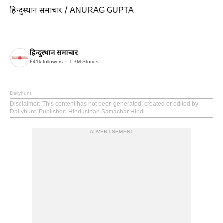
हिन्दुस्थान समाचार / ANURAG GUPTA
हिन्दुस्थान समाचार
641k
followers
1.3M
Stories
Dailyhunt
Disclaimer
: This content has not been generated, created or edited by
Dailyhunt. Publisher: Hindusthan Samachar Hindi
ADVERTISEMENT