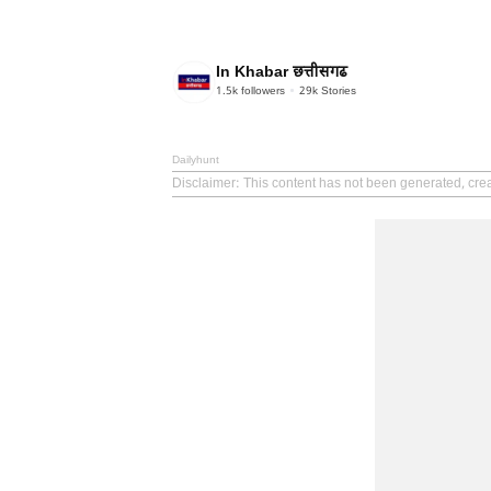
In Khabar छत्तीसगढ
1.5k
followers
29k
Stories
Dailyhunt
Disclaimer
: This content has not been generated, cre