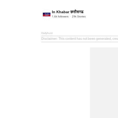
In Khabar छत्तीसगढ
1.6k
followers
29k
Stories
Dailyhunt
Disclaimer
: This content has not been generated, cre