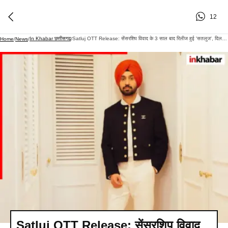
12
In Khabar छत्तीसगढ
Satluj OTT Release: सेंसरशिप विवाद के 3 साल बाद रिलीज हुई 'सतलुज', दिलजीत दोसांझ का बड़ा दावा; 'सिर्फ नाम बदला, पूरी तरह से Uncut है फिल्म'
Home
/
News
/
/
Satluj OTT Release: सेंसरशिप विवाद