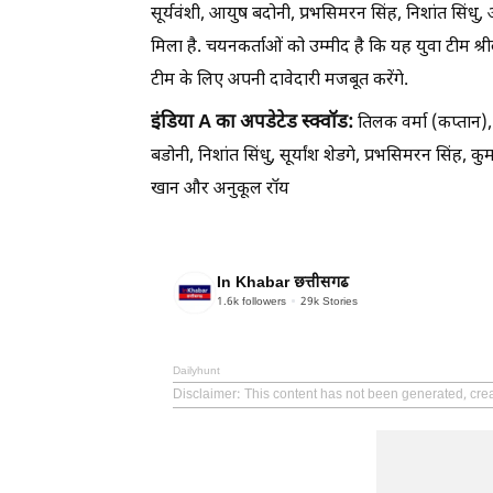
सूर्यवंशी, आयुष बदोनी, प्रभसिमरन सिंह, निशांत सिंधु
मिला है. चयनकर्ताओं को उम्मीद है कि यह युवा टीम श्रील
टीम के लिए अपनी दावेदारी मजबूत करेंगे.
इंडिया A का अपडेटेड स्क्वॉड:
तिलक वर्मा (कप्तान),
बडोनी, निशांत सिंधु, सूर्यांश शेडगे, प्रभसिमरन सिंह, 
खान और अनुकूल रॉय
In Khabar छत्तीसगढ
1.6k
followers
29k
Stories
Dailyhunt
Disclaimer
: This content has not been generated, cre