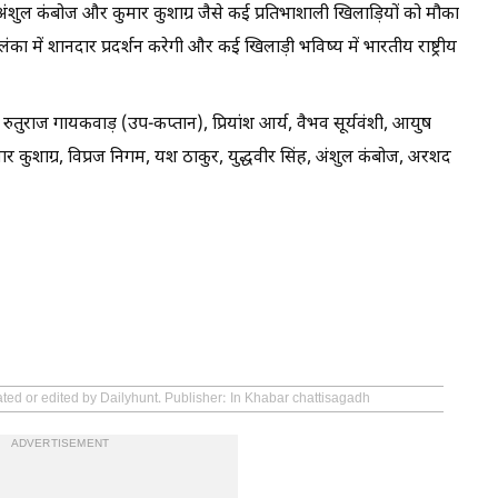
, अंशुल कंबोज और कुमार कुशाग्र जैसे कई प्रतिभाशाली खिलाड़ियों को मौका
ंका में शानदार प्रदर्शन करेगी और कई खिलाड़ी भविष्य में भारतीय राष्ट्रीय
 रुतुराज गायकवाड़ (उप-कप्तान), प्रियांश आर्य, वैभव सूर्यवंशी, आयुष
कुमार कुशाग्र, विप्रज निगम, यश ठाकुर, युद्धवीर सिंह, अंशुल कंबोज, अरशद
ated or edited by Dailyhunt. Publisher: In Khabar chattisagadh
ADVERTISEMENT