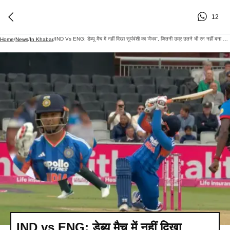
12
IND Vs ENG: डेब्यू मैच में नहीं दिखा सूर्यवंशी का 'वैभव', जितनी उम्र उतने भी रन नहीं बना पाए, बटलर ने फंसाया
Home
/
News
/
In Khabar
/
IND vs ENG: डेब्यू मैच में नहीं दिखा