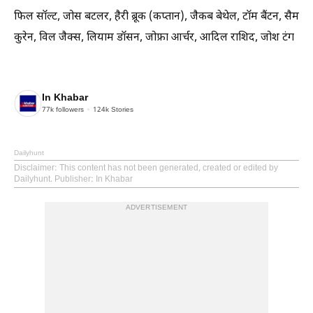
फिल सॉल्ट, जोस बटलर, हैरी ब्रूक (कप्तान), जैकब बेथेल, टॉम बैंटन, सैम
कुरेन, विल जैक्स, लियाम डॉसन, जोफ्रा आर्चर, आदिल राशिद, जोश टंग
In Khabar
77k
followers
124k
Stories
Dailyhunt
Disclaimer
: This content has not been generated, created or edited by
Dailyhunt. Publisher: In Khabar
ADVERTISEMENT