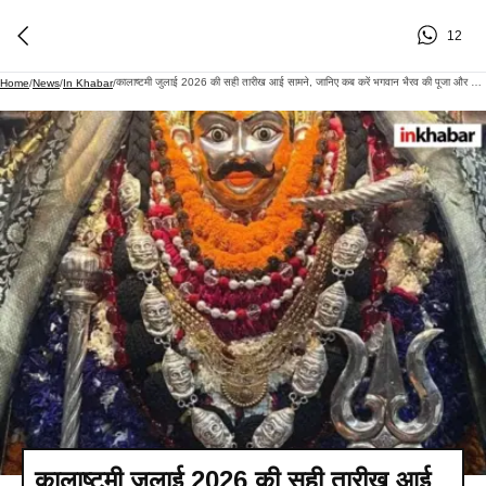
12
कालाष्टमी जुलाई 2026 की सही तारीख आई सामने, जानिए कब करें भगवान भैरव की पूजा और कौन-सा मंत्र देगा विशेष फल
Home
/
News
/
In Khabar
/
कालाष्टमी जुलाई 2026 की सही तारीख आई