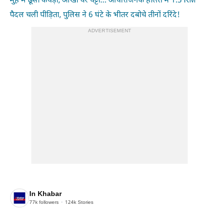
मुंह में ढूंसा कपड़ा, आंखों पर पट्टी… आपत्तिजनक हालत में 1.5 KM
पैदल चली पीड़िता, पुलिस ने 6 घंटे के भीतर दबोचे तीनों दरिंदे!
ADVERTISEMENT
In Khabar
77k
followers
124k
Stories