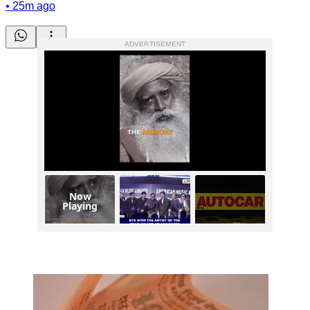
•
25m ago
ADVERTISEMENT
Now
Playing