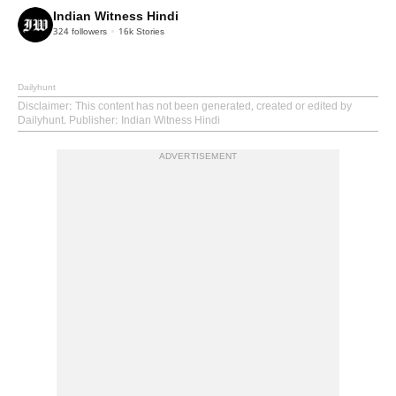
Indian Witness Hindi
324
followers
16k
Stories
Dailyhunt
Disclaimer
: This content has not been generated, created or edited by
Dailyhunt. Publisher: Indian Witness Hindi
ADVERTISEMENT