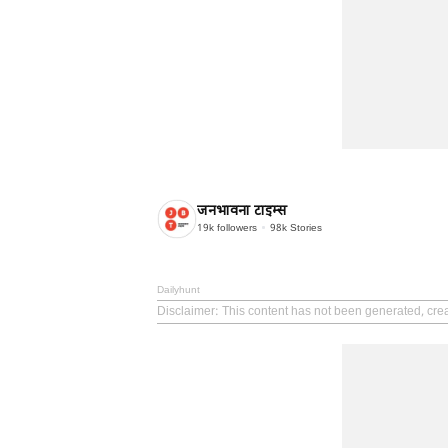
जनभावना टाइम्स
19k
followers
98k
Stories
Dailyhunt
Disclaimer
: This content has not been generated, cr