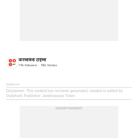
जनभावना टाइम्स
19k
followers
98k
Stories
Dailyhunt
Disclaimer
: This content has not been generated, created or edited by
Dailyhunt. Publisher: Janbhawana Times
ADVERTISEMENT