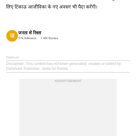
लिए टिकाऊ आजीविका के नए अवसर भी पैदा करेंगी।
जनता से रिश्ता
37k
followers
1.4M
Stories
Dailyhunt
Disclaimer
: This content has not been generated, created or edited by
Dailyhunt. Publisher: Janta Se Rishta
ADVERTISEMENT