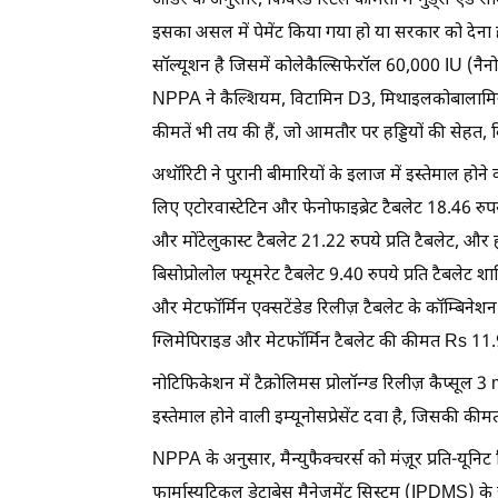
ऑर्डर के अनुसार, फिक्स्ड रिटेल कीमतों में गुड्स एंड
इसका असल में पेमेंट किया गया हो या सरकार को देना
सॉल्यूशन है जिसमें कोलेकैल्सिफेरॉल 60,000 IU (नैनो
NPPA ने कैल्शियम, विटामिन D3, मिथाइलकोबालामिन
कीमतें भी तय की हैं, जो आमतौर पर हड्डियों की सेहत,
अथॉरिटी ने पुरानी बीमारियों के इलाज में इस्तेमाल होन
लिए एटोरवास्टेटिन और फेनोफाइब्रेट टैबलेट 18.46 रुपये
और मोंटेलुकास्ट टैबलेट 21.22 रुपये प्रति टैबलेट, औ
बिसोप्रोलोल फ्यूमरेट टैबलेट 9.40 रुपये प्रति टैबलेट शा
और मेटफॉर्मिन एक्सटेंडेड रिलीज़ टैबलेट के कॉम्बिनेश
ग्लिमेपिराइड और मेटफॉर्मिन टैबलेट की कीमत Rs 11.9
नोटिफिकेशन में टैक्रोलिमस प्रोलॉन्ग्ड रिलीज़ कैप्सूल 3 
इस्तेमाल होने वाली इम्यूनोसप्रेसेंट दवा है, जिसकी कीम
NPPA के अनुसार, मैन्युफैक्चरर्स को मंज़ूर प्रति-यूनि
फार्मास्युटिकल डेटाबेस मैनेजमेंट सिस्टम (IPDMS) के 