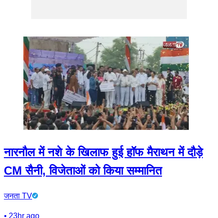
नारनौल में नशे के खिलाफ हुई हॉफ मैराथन में दौड़े
CM सैनी, विजेताओं को किया सम्मानित
जनता TV
•
23hr ago