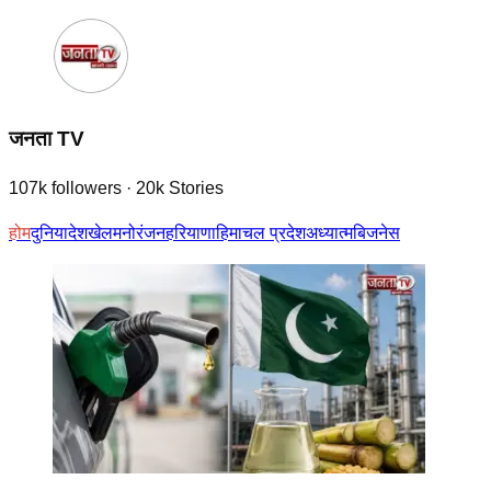
जनता TV
107k
followers
·
20k
Stories
होम
दुनिया
देश
खेल
मनोरंजन
हरियाणा
हिमाचल प्रदेश
अध्यात्म
बिजनेस