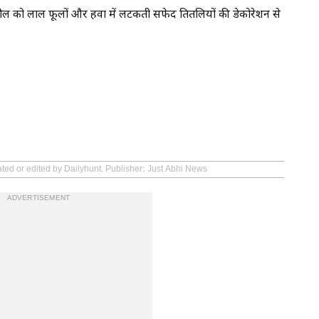
 माहौल को लाल फूलों और हवा में लटकती सफेद तितलियों की डेकोरेशन से
ated or edited by Dailyhunt. Publisher: Just Abhi News
ADVERTISEMENT