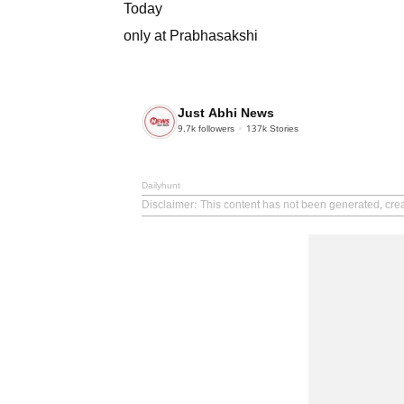
Today
only at Prabhasakshi
Just Abhi News
9.7k
followers
137k
Stories
Dailyhunt
Disclaimer
: This content has not been generated, cre