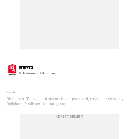
खबरगांव
1k
followers
17k
Stories
Dailyhunt
Disclaimer
: This content has not been generated, created or edited by
Dailyhunt. Publisher: khabaraganv
ADVERTISEMENT